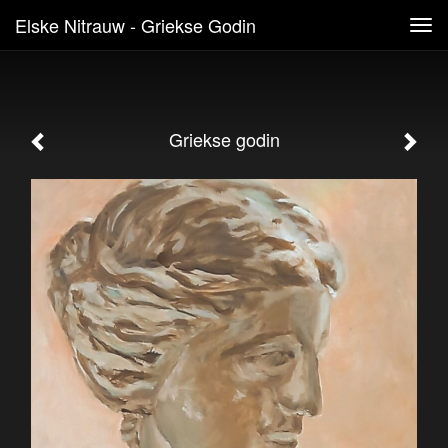
Elske Nitrauw - Griekse Godin
Tog
navi
Griekse godin