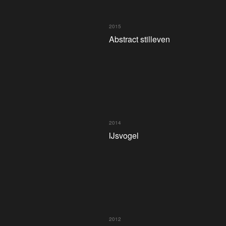
2015
Abstract stilleven
2014
IJsvogel
2012