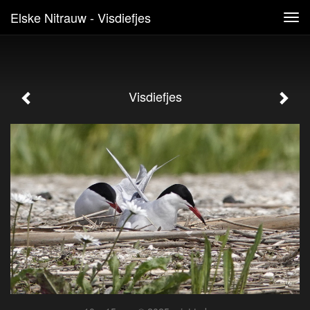
Elske Nitrauw - Visdiefjes
Tog
navi
Visdiefjes